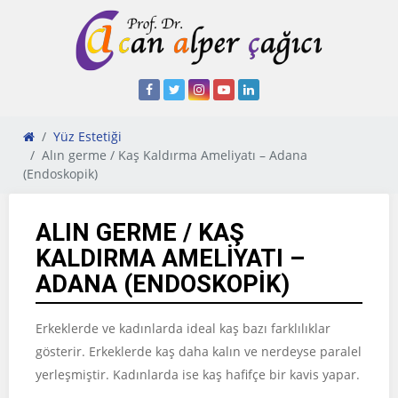
Yüz Estetiği
Alın germe / Kaş Kaldırma Ameliyatı – Adana
(Endoskopik)
ALIN GERME / KAŞ
KALDIRMA AMELIYATI –
ADANA (ENDOSKOPIK)
Erkeklerde ve kadınlarda ideal kaş bazı farklılıklar
gösterir. Erkeklerde kaş daha kalın ve nerdeyse paralel
yerleşmiştir. Kadınlarda ise kaş hafifçe bir kavis yapar.