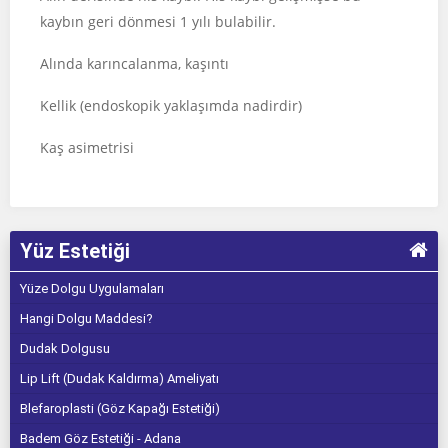
kaybın geri dönmesi 1 yılı bulabilir.
Alında karıncalanma, kaşıntı
Kellik (endoskopik yaklaşımda nadirdir)
Kaş asimetrisi
Yüz Estetiği
Yüze Dolgu Uygulamaları
Hangi Dolgu Maddesi?
Dudak Dolgusu
Lip Lift (Dudak Kaldırma) Ameliyatı
Blefaroplasti (Göz Kapağı Estetiği)
Badem Göz Estetiği - Adana