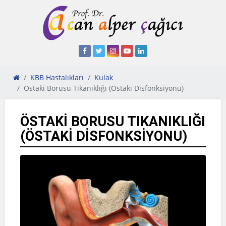
KBB Hastalıkları
Kulak
Östaki Borusu Tıkanıklığı (Östaki Disfonksiyonu)
ÖSTAKI BORUSU TIKANIKLIĞI
(ÖSTAKI DISFONKSIYONU)