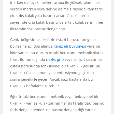
inerken de (uçak inerken, araba ile yüksek rakımlı bir
yerden inerken veya derine dalma sırasında) tam tersi
olur, dış kulak yolu basıncı artar. Östaki borusu
sayesinde orta kulak basıncı da artar, kulak zarının her
iki tarafındaki basınç dengelenir.
Geniz bölgesinde, özellikle östaki borusunun geniz
bölgesine açıldığı alanda
geniz eti büyümesi
veya bir
kitle var ise bu durum östaki borusunu mekanik olarak
tıkar. Bunun dışında
nezle
,
grip
veya
sinüzit
sırasında
östaki borusunda fonksiyonel bir tıkanıklık gelişir. Bu
tıkanıklık üst solunum yolu enfeksiyonu geçtikten
sonra genellikle geçer. Ancak bazı hastalarda bu
tıkanıklık haftalarca sürebilir.
Eğer östaki borusunda mekanik veya fonksiyonel bir
tıkanıklık var ise kulak zarının her iki tarafındaki basınç
farkı dengelenemez. Bu basınç dengesizliği işitme