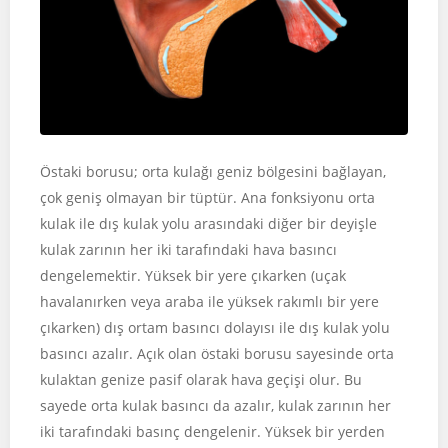
Östaki borusu; orta kulağı geniz bölgesini bağlayan,
çok geniş olmayan bir tüptür. Ana fonksiyonu orta
kulak ile dış kulak yolu arasındaki diğer bir deyişle
kulak zarının her iki tarafındaki hava basıncı
dengelemektir. Yüksek bir yere çıkarken (uçak
havalanırken veya araba ile yüksek rakımlı bir yere
çıkarken) dış ortam basıncı dolayısı ile dış kulak yolu
basıncı azalır. Açık olan östaki borusu sayesinde orta
kulaktan genize pasif olarak hava geçişi olur. Bu
sayede orta kulak basıncı da azalır, kulak zarının her
iki tarafındaki basınç dengelenir. Yüksek bir yerden