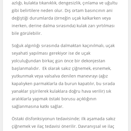
azlığı, kulakta tıkanıklık, dengesizlik, çınlama ve uğultu
gibi belirtilere neden olur. Dış ortam basıncının ani
değiştiği durumlarda (örneğin uçak kalkarken veya
inerken, derine dalma sırasında) kulak zarı yırtılması
bile görülebilir.
Soğuk algınlığı sırasında dalmaktan kaçınılmalı, uçak
seyahati yapılması gerekiyor ise de uçak
yolculuğundan birkaç gün önce bir dekonjestan
başlanmalıdır. Ek olarak sakız çiğnemek, esnemek,
yutkunmak veya valsalva denilen manevrayı (ağız
kapalıyken parmaklarla da burun kapatılır, bu sırada
yanaklar şişirilerek kulaklara doğru hava verilir) sık
aralıklarla yapmak östaki borusu açıklığının
sağlanmasına katkı sağlar.
Östaki disfonksiyonun tedavisinde; ilk aşamada sakız
çiğnemek ve ilaç tedavisi önerilir. Davranışsal ve ilaç