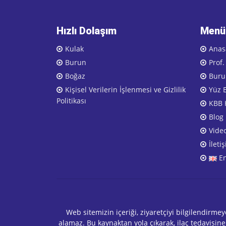
Hızlı Dolaşım
Menü
Kulak
Anas
Burun
Prof.
Boğaz
Burun
Kişisel Verilerin İşlenmesi ve Gizlilik
Yüz E
Politikası
KBB H
Blog
Vide
İleti
E
Web sitemizin içeriği, ziyaretçiyi bilgilendirme
alamaz. Bu kaynaktan yola çıkarak, ilaç tedavisine