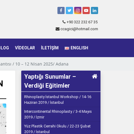
+90 322 232 67 35
ccagici@hotmail.com
BLOG
VIDEOLAR
İLETIŞIM
ENGLISH
antısı / 10 – 12 Nisan 2025/ Adana
Yaptığı Sunumlar –
N
Verdiği Eğitimler
Rhinoplasty İstanbul Workshop / 14-16
Haziran 2019 / İstanbul
Intercontinental Rhinoplasty / 3-4 Mayıs
2019 / İzmir
Yüz Plastik Cerrahi Okulu / 22-23 Şubat
2019 / İstanbul