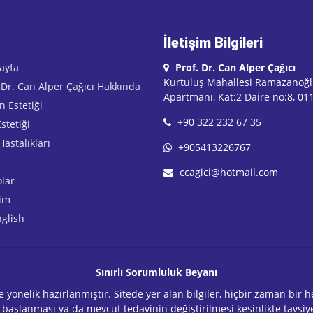
İletişim Bilgileri
ayfa
Prof. Dr. Can Alper Çağıcı
Kurtuluş Mahallesi Ramazanoğl
 Dr. Can Alper Çağıcı Hakkında
Apartmanı, Kat:2 Daire no:8, 0
 Estetiği
+90 322 232 67 35
stetiği
astalıkları
+905413226767
ccagici@hotmail.com
olar
şim
nglish
Sınırlı Sorumluluk Beyanı
ye yönelik hazırlanmıştır. Sitede yer alan bilgiler, hiçbir zaman bi
 başlanması ya da mevcut tedavinin değiştirilmesi kesinlikte tavsiye 