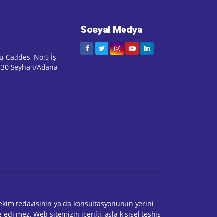
Sosyal Medya
u Caddesi No:6 İş
1130 Seyhan/Adana
r hekim tedavisinin ya da konsültasyonunun yerini
edilmez. Web sitemizin içeriği, asla kişisel teşhis